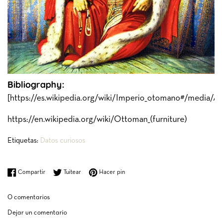
Bibliography:
[https://es.wikipedia.org/wiki/Imperio_otomano#/media/Ar
https://en.wikipedia.org/wiki/Ottoman_(furniture)
Etiquetas:
Datos curiosos
Compartir en Facebook
Tuitear en Twitter
Pinear en Pinterest
Compartir
Tuitear
Hacer pin
0 comentarios
Dejar un comentario