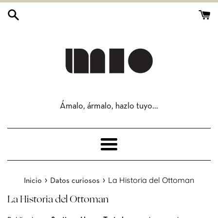
Ir
directamente
al
contenido
Ámalo, ármalo, hazlo tuyo...
Más
›
›
La Historia del Ottoman
Inicio
Datos curiosos
La Historia del Ottoman