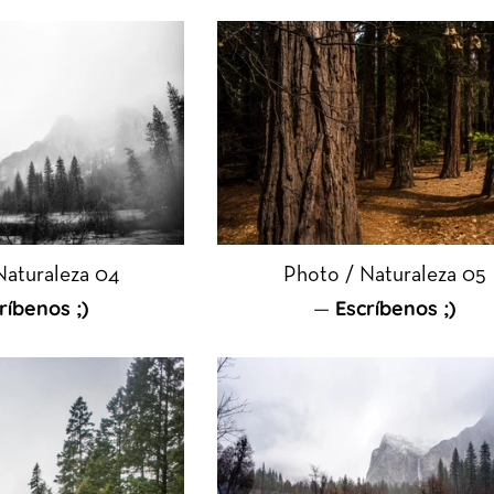
Photo / Naturaleza 05
Naturaleza 04
—
Escríbenos ;)
ríbenos ;)