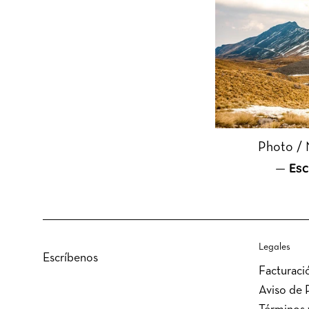
Photo / 
—
Esc
Legales
Escríbenos
Facturaci
Aviso de 