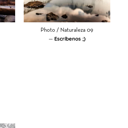
Photo / Naturaleza 09
—
Escríbenos ;)