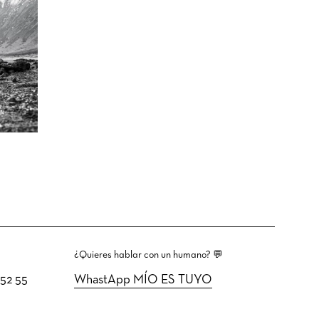
¿Quieres hablar con un humano? 💬
2 ‭55
WhastApp MÍO ES TUYO