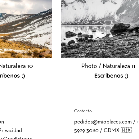
Naturaleza 10
Photo / Naturaleza 11
ríbenos ;)
—
Escríbenos ;)
Contacto:
ón
pedidos@mioplaces.com / +5
Privacidad
5929 3080‬ / CDMX 🇲🇽