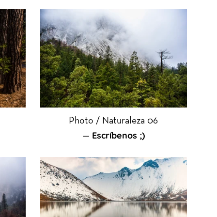
Photo / Naturaleza 06
—
Escríbenos ;)