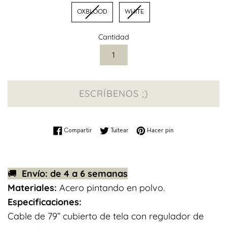
OXBLOOD
WHITE
Cantidad
ESCRÍBENOS ;)
Compartir en Facebook
Tuitear en Twitter
Pinear en Pinterest
Compartir
Tuitear
Hacer pin
🚚
Envío: de 4 a 6 semanas
Materiales:
Acero pintando en polvo.
Especificaciones:
Cable de 79” cubierto de tela con regulador de