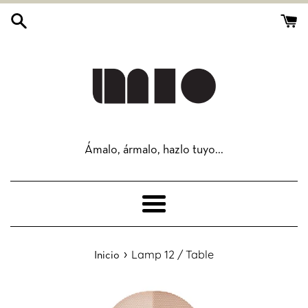
Ir
directamente
al
contenido
Ámalo, ármalo, hazlo tuyo...
Más
›
Lamp 12 / Table
Inicio