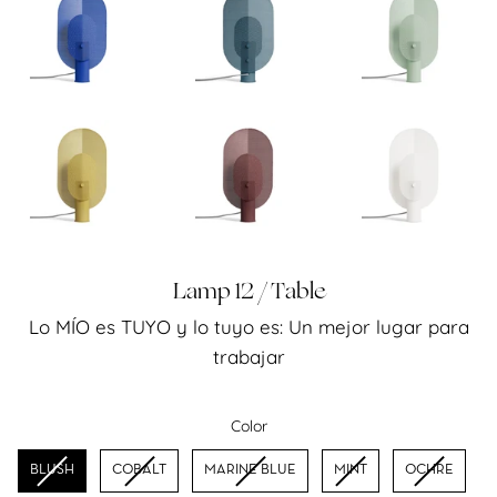
Lamp 12 / Table
Lo MÍO es TUYO y lo tuyo es: Un mejor lugar para
Precio
trabajar
habitual
Color
Color
BLUSH
COBALT
MARINE BLUE
MINT
OCHRE