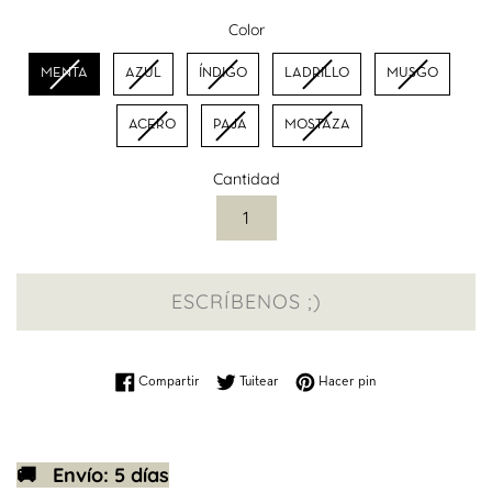
Color
Color
MENTA
AZUL
ÍNDIGO
LADRILLO
MUSGO
ACERO
PAJA
MOSTAZA
Cantidad
ESCRÍBENOS ;)
Compartir en Facebook
Tuitear en Twitter
Pinear en Pinterest
Compartir
Tuitear
Hacer pin
🚚 Envío: 5 días