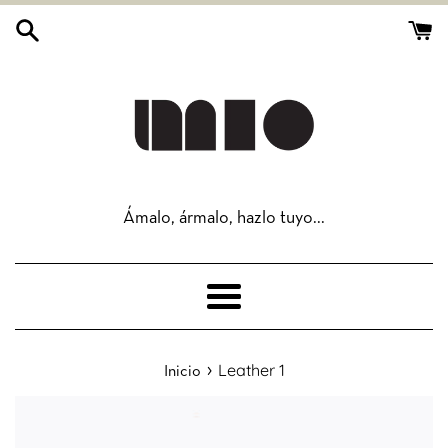
Ir
directamente
al
contenido
Ámalo, ármalo, hazlo tuyo...
Más
›
Leather 1
Inicio