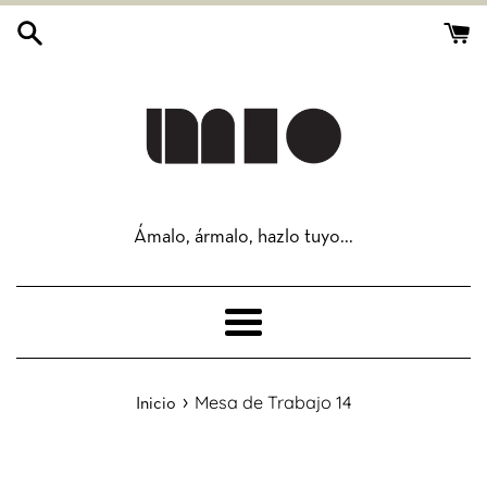
Ir
directamente
al
contenido
Ámalo, ármalo, hazlo tuyo...
Más
›
Mesa de Trabajo 14
Inicio