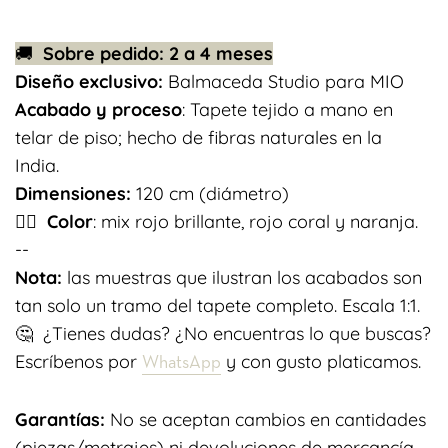
🚚
Sobre pedido: 2 a 4 meses
Diseño exclusivo:
Balmaceda Studio para MIO
Acabado y proceso
: Tapete tejido a mano en
telar de piso; hecho de fibras naturales en la
India.
Dimensiones:
120 cm (diámetro)
👉🏽
Color
: mix rojo brillante, rojo coral y naranja.
--
Nota:
las muestras que ilustran los acabados son
tan solo un tramo del tapete completo. Escala 1:1.
🤔 ¿Tienes dudas? ¿No encuentras lo que buscas?
Escríbenos por
y con gusto platicamos.
WhatsApp
Garantías:
No se aceptan cambios en cantidades
(piezas/metrajes) ni devoluciones de mercancía.