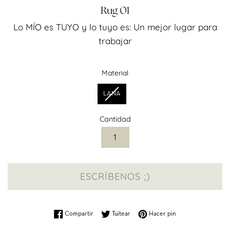
Rug 01
Lo MÍO es TUYO y lo tuyo es: Un mejor lugar para
Precio
trabajar
habitual
Material
Material
LANA
Cantidad
ESCRÍBENOS ;)
Compartir en Facebook
Tuitear en Twitter
Pinear en Pinterest
Compartir
Tuitear
Hacer pin