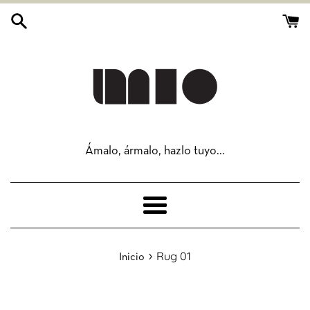
Ir
directamente
al
contenido
Ámalo, ármalo, hazlo tuyo...
Más
›
Rug 01
Inicio